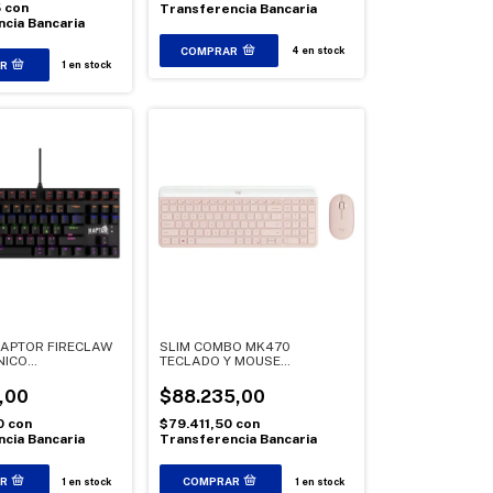
5
con
Transferencia Bancaria
cia Bancaria
4
en stock
1
en stock
APTOR FIRECLAW
SLIM COMBO MK470
NICO
TECLADO Y MOUSE
INADO SWITCH
INALAMBRICO ROSA
,00
$88.235,00
0
con
$79.411,50
con
cia Bancaria
Transferencia Bancaria
1
en stock
1
en stock