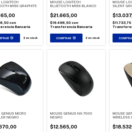
 LOGITECH
MOUSE LOGITECH
MOUSE LOG
OOTH M196 GRAPHITE
BLUETOOTH M196 BLANCO
SILENT GRI
665,00
$21.665,00
$13.037
98,50
con
$19.498,50
con
$11.733,75
erencia Bancaria
Transferencia Bancaria
Transferen
2
en stock
2
en stock
 GENIUS MICRO
MOUSE GENIUS NX-7000
MOUSE GEN
LER NEGRO
NEGRO
WIRELESS 
670,00
$12.565,00
$18.532