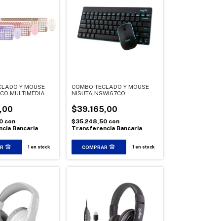
CLADO Y MOUSE
COMBO TECLADO Y MOUSE
CO MULTIMEDIA
NISUTA NSWI67CO
I91CO
,00
$39.165,00
50
con
$35.248,50
con
cia Bancaria
Transferencia Bancaria
1
en stock
1
en stock