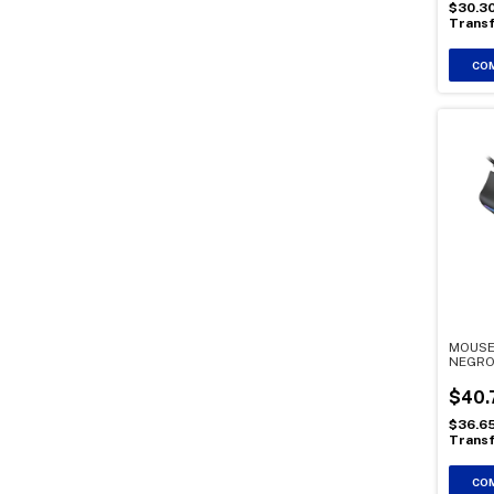
$30.3
Transf
MOUSE
NEGR
$40.
$36.6
Transf