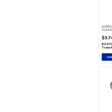
AURIC
CLASS
NEGR
$3.7
$3.37
Transf