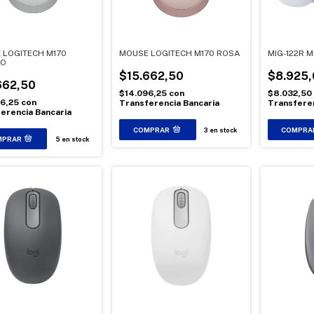
 LOGITECH M170
MOUSE LOGITECH M170 ROSA
MIG-122R 
CO
$15.662,50
$8.925,
662,50
$14.096,25
con
$8.032,50
96,25
con
Transferencia Bancaria
Transferen
erencia Bancaria
3
en stock
5
en stock