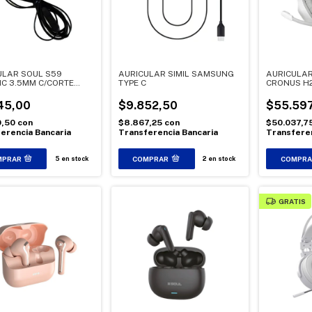
ULAR SOUL S59
AURICULAR SIMIL SAMSUNG
AURICULA
IC 3.5MM C/CORTE
TYPE C
CRONUS H2
O
45,00
$9.852,50
$55.597
0,50
con
$8.867,25
con
$50.037,7
erencia Bancaria
Transferencia Bancaria
Transferen
5
en stock
2
en stock
GRATIS