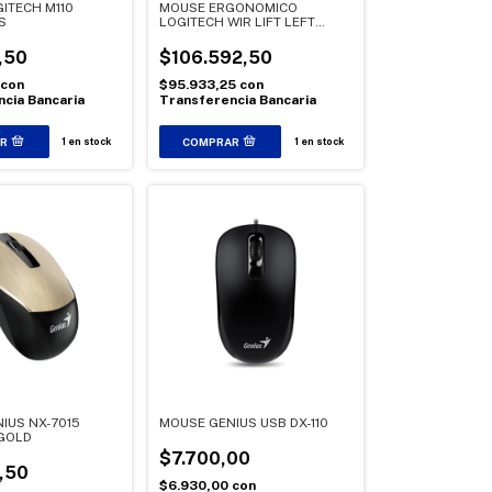
ITECH M110
MOUSE ERGONOMICO
S
LOGITECH WIR LIFT LEFT
MANO IZQUIERDA
,50
$106.592,50
con
$95.933,25
con
cia Bancaria
Transferencia Bancaria
1
en stock
1
en stock
IUS NX-7015
MOUSE GENIUS USB DX-110
GOLD
$7.700,00
,50
$6.930,00
con