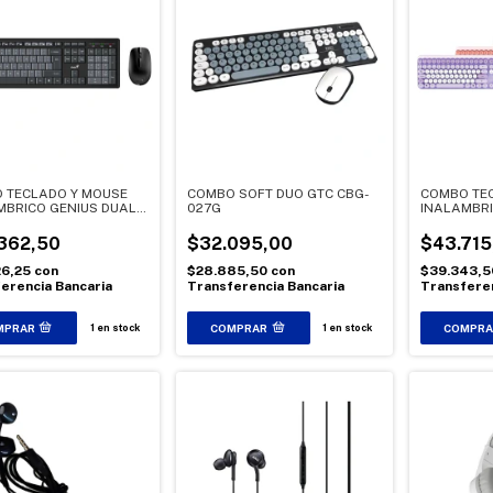
 TECLADO Y MOUSE
COMBO SOFT DUO GTC CBG-
COMBO TE
MBRICO GENIUS DUAL
027G
INALAMBRI
 KM-8200
BEIGE NSW
362,50
$32.095,00
$43.715
26,25
con
$28.885,50
con
$39.343,
erencia Bancaria
Transferencia Bancaria
Transferen
1
en stock
1
en stock