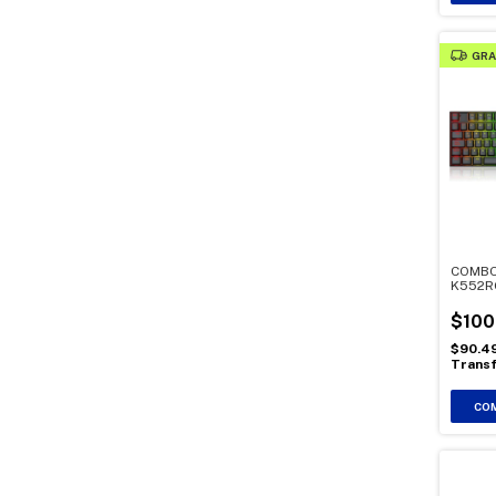
GRA
COMBO
K552R
$100
$90.4
Transf