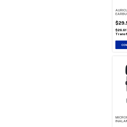
AURIC
EARBU
RECAR
$29.
$26.6
Transf
MICRO
INALA
RECEP