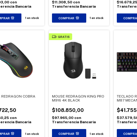
03,00
con
$11.308,50
con
$16.679,2
erencia Bancaria
Transferencia Bancaria
Transferen
1
en stock
1
en stock
GRATIS
 REDRAGON COBRA
MOUSE REDRAGON KING PRO
TECLADO R
O
M916 4K BLACK
M87 MECA
RETROILUM
RED
722,50
$108.850,00
$41.755
50,25
con
$97.965,00
con
$37.579,5
erencia Bancaria
Transferencia Bancaria
Transferen
1
en stock
1
en stock