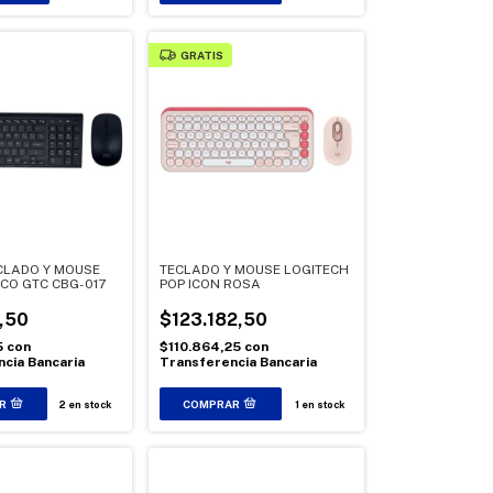
GRATIS
CLADO Y MOUSE
TECLADO Y MOUSE LOGITECH
CO GTC CBG-017
POP ICON ROSA
,50
$123.182,50
5
con
$110.864,25
con
cia Bancaria
Transferencia Bancaria
2
en stock
1
en stock