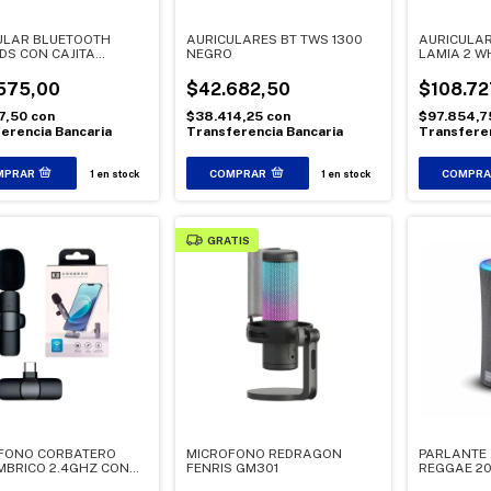
ULAR BLUETOOTH
AURICULARES BT TWS 1300
AURICULA
DS CON CAJITA
NEGRO
LAMIA 2 W
GABLE OSAUBTWS7
575,00
$42.682,50
$108.72
17,50
con
$38.414,25
con
$97.854,
erencia Bancaria
Transferencia Bancaria
Transferen
1
en stock
1
en stock
GRATIS
FONO CORBATERO
MICROFONO REDRAGON
PARLANTE 
MBRICO 2.4GHZ CON
FENRIS GM301
REGGAE 2
TOR USB C