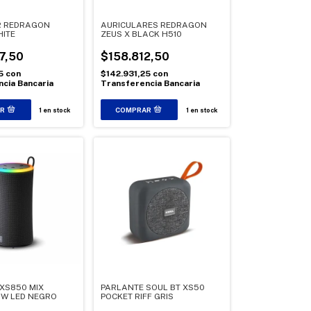
R REDRAGON
AURICULARES REDRAGON
HITE
ZEUS X BLACK H510
7,50
$158.812,50
75
con
$142.931,25
con
cia Bancaria
Transferencia Bancaria
1
en stock
1
en stock
XS850 MIX
PARLANTE SOUL BT XS50
0W LED NEGRO
POCKET RIFF GRIS