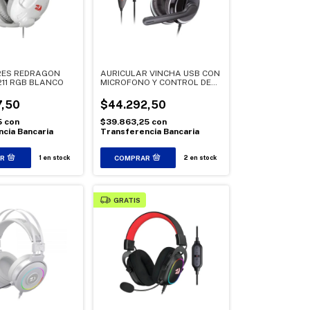
RES REDRAGON
AURICULAR VINCHA USB CON
11 RGB BLANCO
MICROFONO Y CONTROL DE
VOLUMEN NSAU60
,50
$44.292,50
5
con
$39.863,25
con
cia Bancaria
Transferencia Bancaria
1
en stock
2
en stock
GRATIS