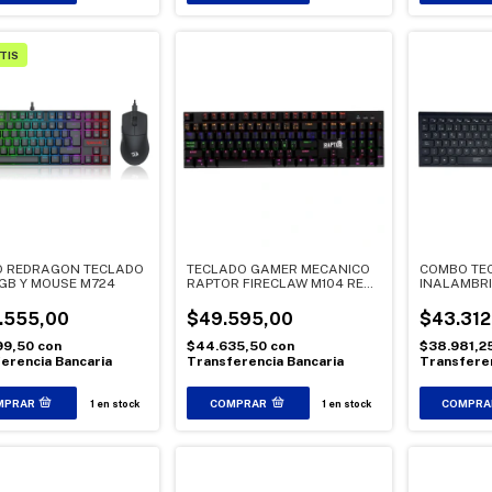
TIS
 REDRAGON TECLADO
TECLADO GAMER MECANICO
COMBO TE
GB Y MOUSE M724
RAPTOR FIRECLAW M104 RED
INALAMBRI
SWITCH
.555,00
$49.595,00
$43.312
99,50
con
$44.635,50
con
$38.981,2
erencia Bancaria
Transferencia Bancaria
Transferen
1
en stock
1
en stock