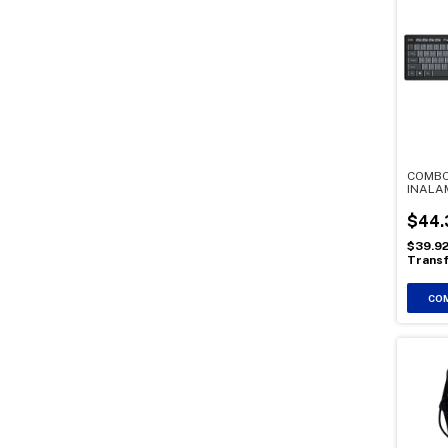
COMBO
INALA
COLOR
$44.
$39.9
Transf