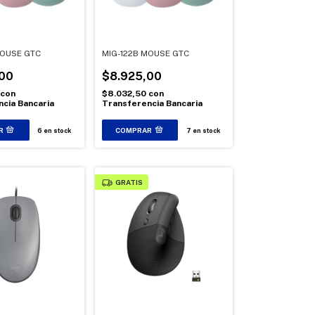
MOUSE GTC
MIG-122B MOUSE GTC
00
$8.925,00
con
$8.032,50
con
cia Bancaria
Transferencia Bancaria
6
en stock
7
en stock
GRATIS